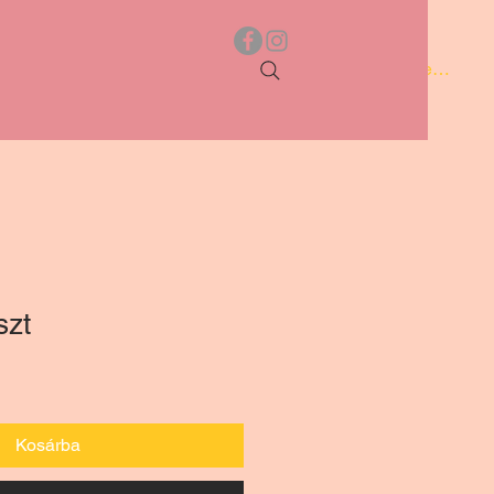
Bejelentkez
szt
Kosárba