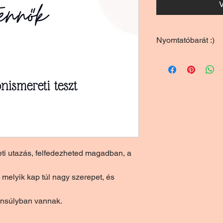
V
Nyomtatóbarát :)
eti utazás, felfedezheted magadban, a 
melyik kap túl nagy szerepet, és 
ensúlyban vannak.