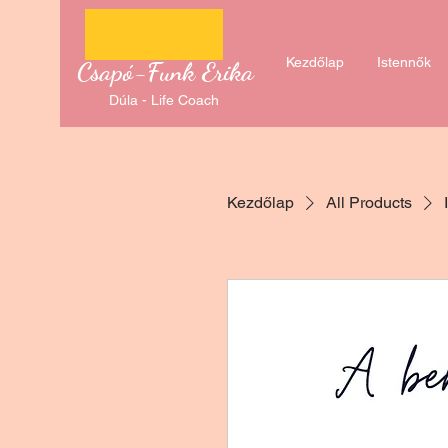
Kezdőlap
Istennők
Csapó-Funk Erika
Dúla - Life Coach
Kezdőlap
All Products