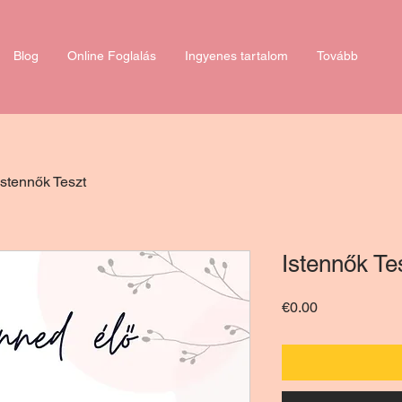
Blog
Online Foglalás
Ingyenes tartalom
Tovább
Istennők Teszt
Istennők Te
Ár
€0.00