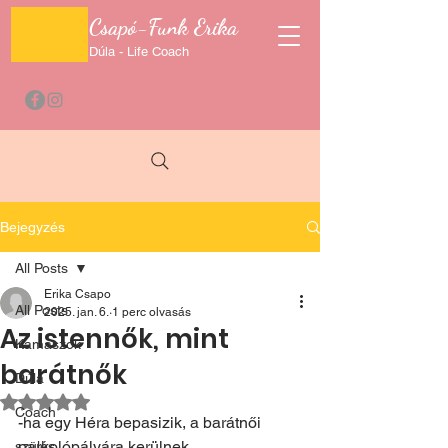
Csapó-Funk Erika
Dúla - Life Coach
Bejegyzés
All Posts
Erika Csapo
All Posts
2025. jan. 6.
1 perc olvasás
Az istennők, mint
Kamaszok
barátnők
Dúla
NaN csillagot kapott az 5-ből.
Coach
-ha egy Héra bepasizik, a barátnői 
parkolópályára kerülnek
szülés