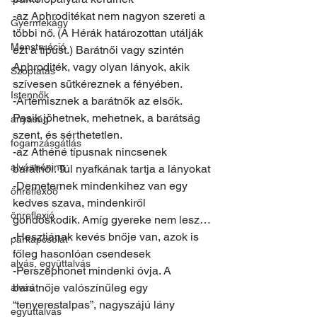
-az Aphroditékat nem nagyon szereti a 
Gyermekágy
többi nő. (A Hérák határozottan utálják 
Menstruáció
ezt a típust.) Barátnői vagy szintén 
Aphroditék, vagy olyan lányok, akik 
Szoptatás
szívesen sütkéreznek a fényében.
Istennők
-Artemisznek a barátnők az elsők. 
Pasik jöhetnek, mehetnek, a barátság 
anyaság
szent, és sérthetetlen.
fogamzásgátlás
-az Athéné típusnak nincsenek 
alvástréning
barátnői. Túl nyafkának tartja a lányokat
-Demeternek mindenkihez van egy 
önreflexoó
kedves szava, mindenkiről 
önreflexió
gondoskodik. Amíg gyereke nem lesz…
-Hesztiának kevés bnője van, azok is 
párkapcsolat
főleg hasonlóan csendesek
alvás, együttalvás
-Perszephonet mindenki óvja. A 
barátnője valószínűleg egy 
alvás
“tenyerestalpas”, nagyszájú lány
együttalvás