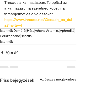
Threads alkalmazásban. Telepítsd az 
alkalmazást, ha szeretnéd követni a 
threadjeimet és a válaszokat. 
https://www.threads.net/@coach_es_dul
a?invite=4
istennők
Démétér
Héra
Athéné
Artemisz
Aphrodité
Perszephoné
Hesztia
Istennők
Az összes megtekintése
Friss bejegyzések