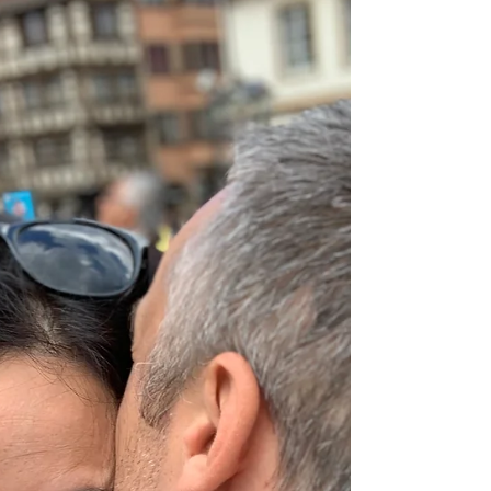
ebben a női működésmódoknak és istennő
archetípusoknak? Miért nincs egyetlen jó út az
anyaságban és a párkapcsolatokban, és hogyan
segít az önismeret elfogadóbban, tudatosabban
működni.