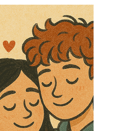
2025. nov. 16.
4 perc olvasás
anyaság
Hibáztam
Sok hibát követtem el anyaként, sokszor dühből,
félelemből vagy rossz mintákból. Később értettem
meg, hogy a dühöm a találatra adott reakció volt,
és hogy a felelősségvállalás fáj, de visz előre. A
szabályok nagy része felülvizsgálható, és a
szeretet fontosabb a tökéletességnél. Nem
ítélkezem: azért írok, hogy másoknak könnyebb
legyen. Ha beszélgetnél, itt vagyok — kísérlek,
nem vezetlek.