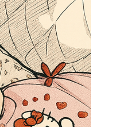
információ és a kérdezés szabadsága biztonságot
ad – gyereknek és felnőttnek egyaránt.