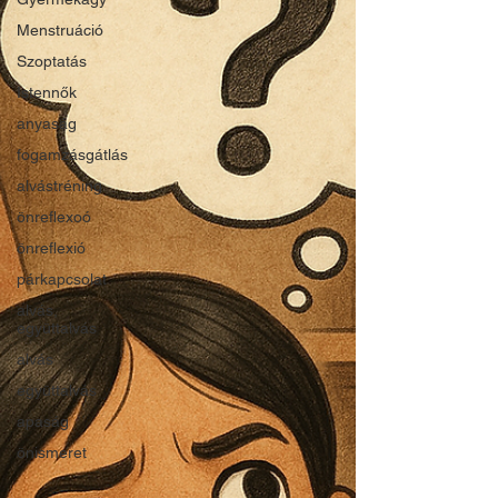
Menstruáció
Szoptatás
Istennők
anyaság
fogamzásgátlás
alvástréning
önreflexoó
önreflexió
párkapcsolat
alvás,
együttalvás
alvás
együttalvás
apaság
önismeret