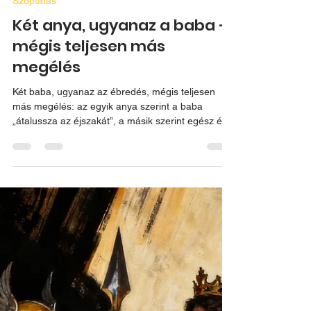
2025. dec. 2.
2 perc olvasás
Szoptatás
Két anya, ugyanaz a baba –
mégis teljesen más
megélés
Két baba, ugyanaz az ébredés, mégis teljesen
más megélés: az egyik anya szerint a baba
„átalussza az éjszakát”, a másik szerint egész éjjel
fent vannak. Ez a történet arról szól, hogyan
változik meg az anyai megélés az együttalvás, a
testközelség és a megértés hatására. Nem a
babák lettek „jobb alvók” – a szemlélet változott. A
cikk segít felismerni: az éjszakai ébredés nem
hiba, hanem normális csecsemői működés.