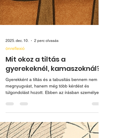
2025. dec. 10.
2 perc olvasás
önreflexió
Mit okoz a tiltás a
gyerekeknél, kamaszoknál?
Gyerekként a tiltás és a tabusítás bennem nem
megnyugvást, hanem még több kérdést és
túlgondolást hozott. Ebben az írásban személyes
példákon keresztül mesélek arról, miért nem
hiszek a magyarázat nélküli tiltásban, és miért
tartom fontosnak a nyílt kommunikációt. Anyaként,
dúlaként és coachként abban hiszek, hogy az