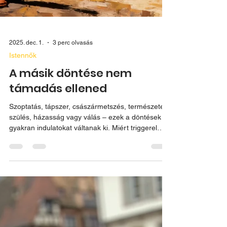
2025. dec. 1.
3 perc olvasás
Istennők
A másik döntése nem
támadás ellened
Szoptatás, tápszer, császármetszés, természetes
szülés, házasság vagy válás – ezek a döntések
gyakran indulatokat váltanak ki. Miért triggerel
bennünket más nők választása, hogyan vezet az
ítélkezés „bezzegeléshez”, és milyen szerepe van