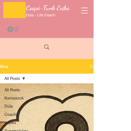
Csapó-Funk Erika
Dúla - Life Coach
Blog
All Posts
All Posts
Kamaszok
Dúla
Coach
szülés
Gyermekágy