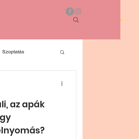
Bejelentkez
Szoptatás
párkapcsolat
li, az apák
agy
 elnyomás?