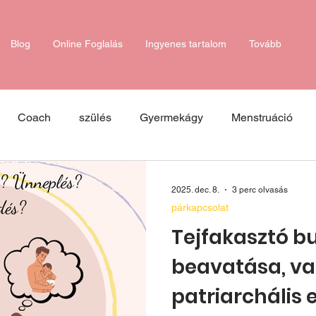
Blog
Online Foglalás
Ingyenes tartalom
Tovább
Coach
szülés
Gyermekágy
Menstruáció
amzásgátlás
alvástréning
önreflexoó
önreflexió
2025. dec. 8.
3 perc olvasás
párkapcsolat
együttalvás
apaság
önismeret
Tejfakasztó bu
beavatása, v
patriarchális