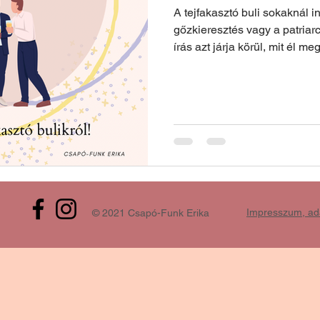
A tejfakasztó buli sokaknál in
gőzkieresztés vagy a patriar
írás azt járja körül, mit él m
érzelmek keletkeznek a kórh
következtében, és miért nem 
minden tejfakasztót. Szó esi
stratégia szerepéről, a rendsz
hogyan lehetne valódi támoga
Impresszum, ad
© 2021 Csapó-Funk Erika