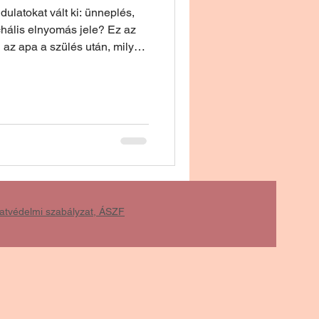
dulatokat vált ki: ünneplés,
chális elnyomás jele? Ez az
eg az apa a szülés után, milyen
ázi szeparáció
lehet egy kalap alá venni
k az alkohol, mint megküzdési
erhibákról, valamint arról is,
tást adni a friss családnak.
atvédelmi szabályzat, ÁSZF