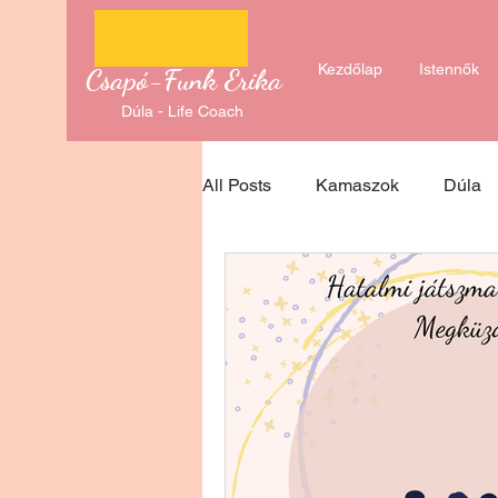
Kezdőlap
Istennők
Csapó-Funk Erika
Dúla - Life Coach
All Posts
Kamaszok
Dúla
Istennők
anyaság
fog
alvás, együttalvás
alvás